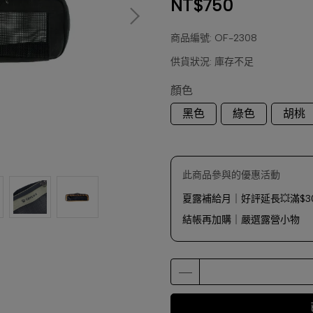
NT$750
商品編號:
OF-2308
供貨狀況:
庫存不足
顏色
黑色
綠色
胡桃
此商品參與的優惠活動
夏露補給月｜好評延長💥滿$30
結帳再加購｜嚴選露營小物