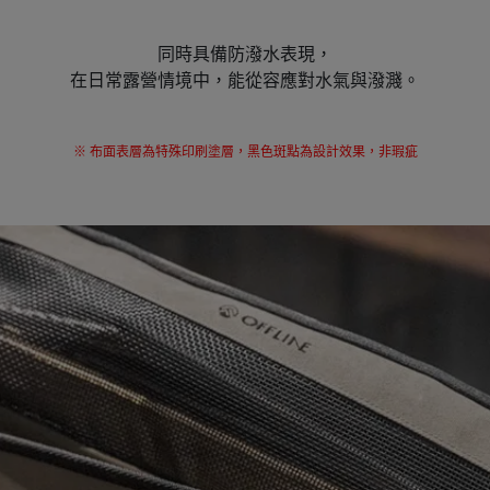
同時具備防潑水表現，
在日常露營情境中，能從容應對水氣與潑濺。
※ 布面表層為特殊印刷塗層，黑色斑點為設計效果，非瑕疵