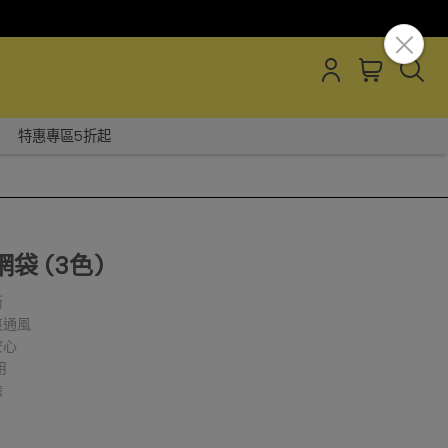
特惠專區5折起
網袋 (3色)
晰
爽通風
安心
用
擔