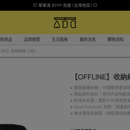
💥 單筆滿 $999 免運 (台灣地區) 💥
新商品
品牌總覽
生活風格
最新消息
購物須知
LINE】收納網袋 (3色)
【OFFLINE】收納
▸ 露營裝備收納｜分類整理更清
▸ 透氣網布設計｜保持內容物乾
▸ 防潑水布面｜應對戶外環境更
▸ Spun Polyester 材質｜輕量耐
▸ 無水環保染製程｜降低環境負