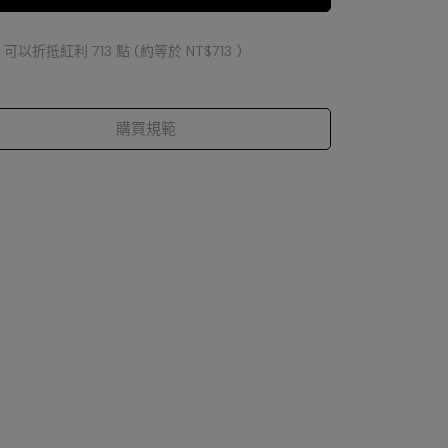
 」可以折抵紅利
713
點 (約等於
NT$713
)
購買規範