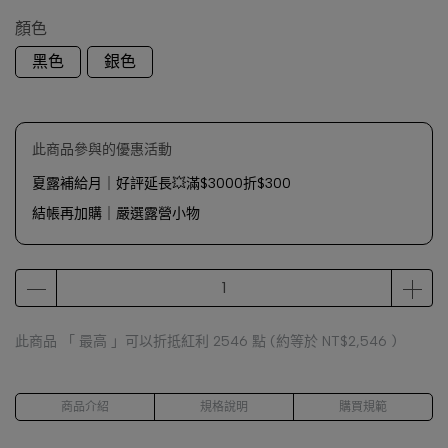
顏色
黑色
銀色
此商品參與的優惠活動
夏露補給月｜好評延長💥滿$3000折$300
結帳再加購｜嚴選露營小物
此商品 「 最高 」可以折抵紅利
2546
點 (約等於
NT$2,546
)
商品介紹
規格說明
購買規範