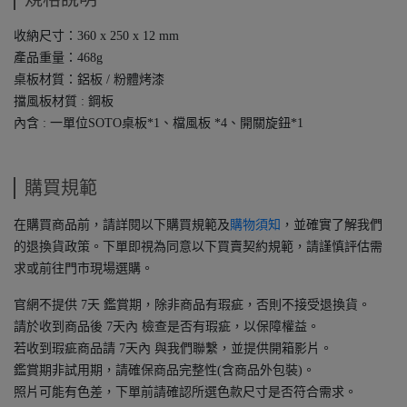
收納尺寸：360 x 250 x 12 mm
產品重量：468g
桌板材質：鋁板 / 粉體烤漆
擋風板材質 : 鋼板
內含 : 一單位SOTO桌板*1、檔風板 *4、開關旋鈕*1
購買規範
在購買商品前，請詳閱以下購買規範及
購物須知
，並確實了解我們
的退換貨政策。下單即視為同意以下買賣契約規範，請謹慎評估需
求或前往門市現場選購。
官網不提供 7天 鑑賞期，除非商品有瑕疵，否則不接受退換貨。
請於收到商品後 7天內 檢查是否有瑕疵，以保障權益。
若收到瑕疵商品請 7天內 與我們聯繫，並提供開箱影片。
鑑賞期非試用期，請確保商品完整性(含商品外包裝)。
照片可能有色差，下單前請確認所選色款尺寸是否符合需求。