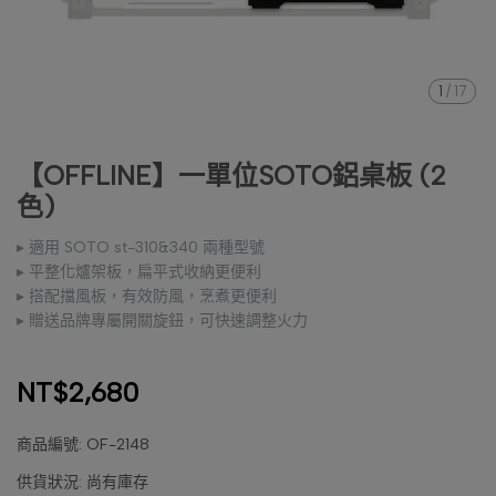
1
/
17
【OFFLINE】一單位SOTO鋁桌板 (2
色)
▸ 適用 SOTO st-310&340 兩種型號
▸ 平整化爐架板，扁平式收納更便利
▸ 搭配擋風板，有效防風，烹煮更便利
▸ 贈送品牌專屬開關旋鈕，可快速調整火力
NT$2,680
商品編號:
OF-2148
供貨狀況:
尚有庫存