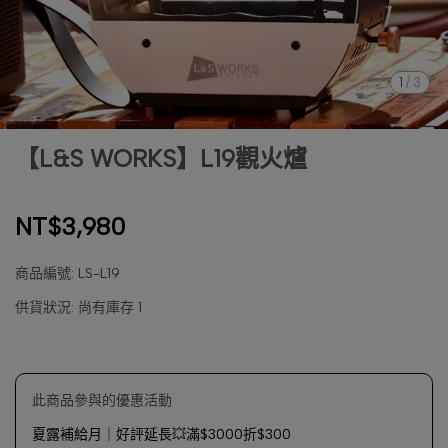
1
/
3
【L&S WORKS】L19觀火爐
NT$3,980
商品編號:
LS-L19
供貨狀況:
尚有庫存 1
此商品參與的優惠活動
夏露補給月｜好評延長💥滿$3000折$300