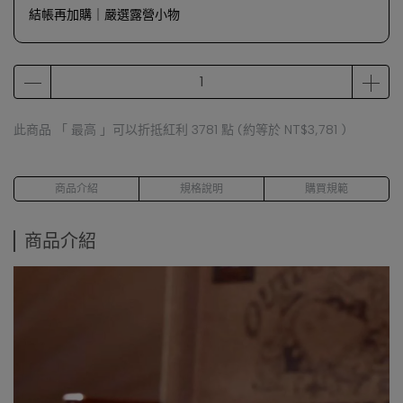
結帳再加購｜嚴選露營小物
此商品 「 最高 」可以折抵紅利
3781
點 (約等於
NT$3,781
)
商品介紹
規格說明
購買規範
商品介紹