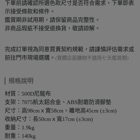
下單前請確認所選色款尺寸是否符合需求，下單即表
示接受條款和條件。
鑑賞期非試用期，請保留商品完整性。
非商品瑕疵不接受退換貨，敬請諒解。
完成訂單視為同意買賣契約規範，請謹慎評估需求或
前往門市現場選購。
(實體店面購物不適用七天鑑賞期)
規格說明
材質：500D尼龍布
支架：7075航太鋁合金、ABS耐磨防滑腳墊
尺寸：高98cmｘ寛58cm，離地高45cm (±3cm)
收納尺寸：長50cmｘ寬17cm (±3cm)
重量：1.9kg
耐重：140kg