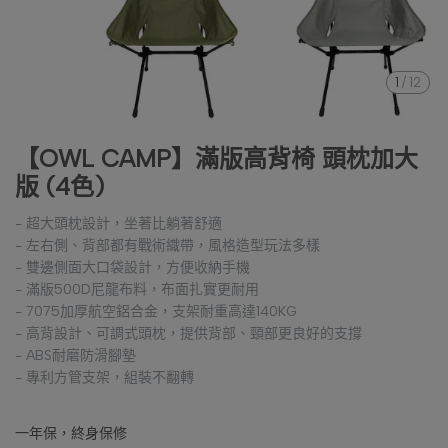
1
/
12
【OWL CAMP】滿版高背椅 頭枕加大
版 (4色)
- 超大頭枕設計，坐著比躺著舒適
- 左右側、背部都有戰術織帶，風格造型玩法多樣
- 雙邊側面大口袋設計，方便收納手機
- 滿版500D尼龍布料，布面扎實更耐用
- 7075加厚航空鋁合金，支架耐重高達140KG
- 高背設計、可調式頭枕，提供背部、頸部更良好的支撐
- ABS耐磨防滑腳墊
- 專利方管支架，組裝不翻轉
一年保，終身保修