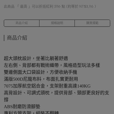
此商品 「 最高 」可以折抵紅利
3116
點 (約等於
NT$3,116
)
商品介紹
規格說明
購買規範
商品介紹
超大頭枕設計，坐著比躺著舒適
左右側、背部都有戰術織帶，風格造型玩法多樣
雙邊側面大口袋設計，方便收納手機
滿版500D尼龍布料，布面扎實更耐用
7075加厚航空鋁合金，支架耐重高達140KG
高背設計、可調式頭枕，提供背部、頸部更良好的支
撐
ABS耐磨防滑腳墊
專利方管支架，組裝不翻轉