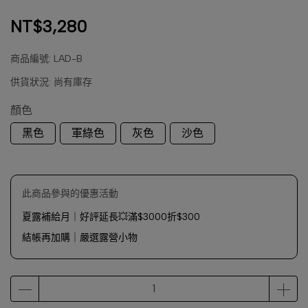
NT$3,280
商品編號:
LAD-B
供貨狀況:
尚有庫存
顏色
黑色
軍綠色
灰色
沙色
此商品參與的優惠活動
夏露補給月｜好評延長💥滿$3000折$300
結帳再加購｜嚴選露營小物