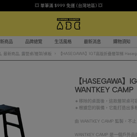
💥 單筆滿 $999 免運 (台灣地區) 💥
新商品
品牌總覽
生活風格
最新消息
購物須知
品
,
最新商品
,
露營桌/層架/桌板
【HASEGAWA】IGT高版折疊層架梯 Hasegaw
【HASEGAWA】IG
WANTKEY CAMP
🔸移除的桌面後，這款層架桌可
🔸根據您的裝備，它能打造出多
由 WANTKEY CAMP 監製，
WANTKEY CAMP 是一個戶外品