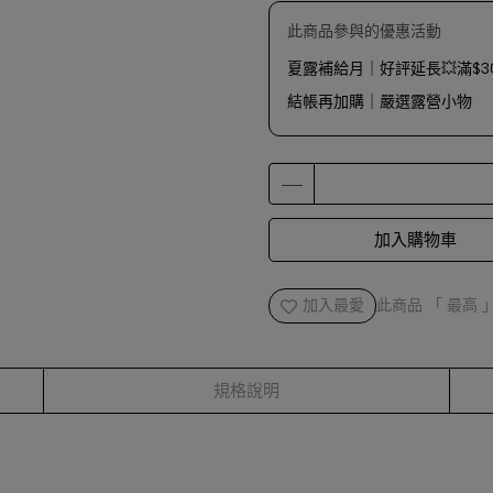
此商品參與的優惠活動
夏露補給月｜好評延長💥滿$30
結帳再加購｜嚴選露營小物
加入購物車
加入最愛
此商品 「 最高
規格說明