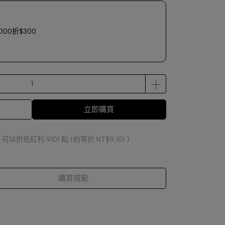
00折$300
立即購買
 」可以折抵紅利
9101
點 (約等於
NT$9,101
)
購買規範