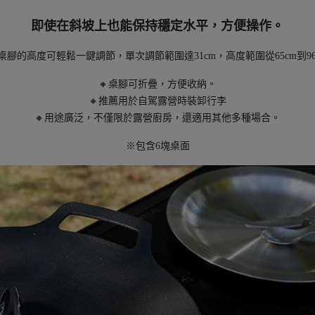
即使在斜坡上也能保持穩定水平，方便操作。
桌腳的高度可輕鬆一鍵調節，單次調節範圍達31cm，高度範圍從65cm到96
🔸桌腳可折疊，方便收納。
🔸推薦用於自駕露營時裝卸行李
🔸用途廣泛，不僅限於露營廚房，還適用其他多種場合。
※包含6塊桌面