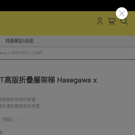
特惠專區5折起
a x WANTKEY CAMP
T高版折疊層架梯 Hasegawa x
容納兩款常用的單爐。
種多樣的露營廚房佈置。
不止「酷炫」。
牌