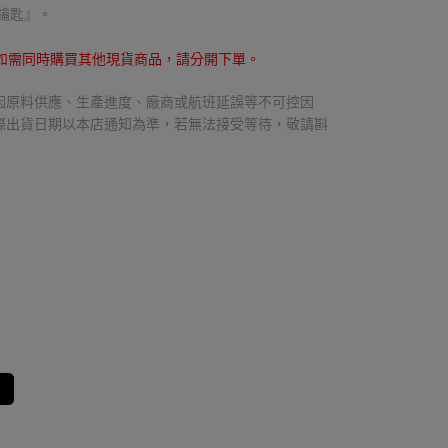
鑰匙』。
，如需同時購買其他現貨商品，請分開下單。
因原料供應、生產進度、廠商或航班延誤等不可控因
際出貨日期以本店通知為準，若無法接受等待，敬請斟