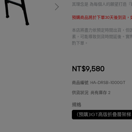
其理念是 為每個人的願望打造『
預購商品將於下單30天後到貨
本店將盡力依預定時間出貨，但
素，可能導致到貨時間延後。實
酌下單。
NT$9,580
商品編號:
HA-DRSB-1000GT
供貨狀況:
尚有庫存 2
規格
(預購)IGT高版折疊層架梯