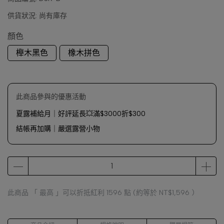
供貨狀況:
尚有庫存
顏色
櫸木黑色
橡木拼色
此商品參與的優惠活動
夏露補給月｜好評延長💥滿$3000折$300
結帳再加購｜嚴選露營小物
此商品 「 最高 」可以折抵紅利
1596
點 (約等於
NT$1,596
)