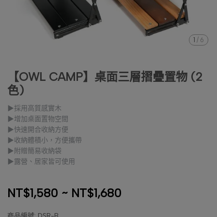
1
/
6
【OWL CAMP】桌面三層摺疊置物 (2
色)
▶採用高質感實木
▶增加桌面置物空間
▶快速開合收納方便
▶收納體積小，方便攜帶
▶附贈簡易收納袋
▶露營、居家皆可使用
NT$1,580
~
NT$1,680
商品編號:
DSR-B