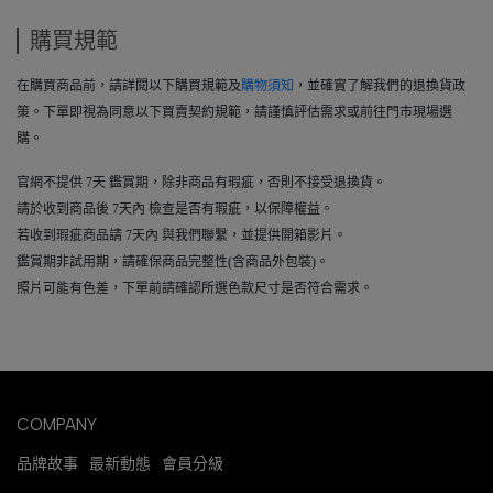
購買規範
在購買商品前，請詳閱以下購買規範及
購物須知
，並確實了解我們的退換貨政
策。下單即視為同意以下買賣契約規範，請謹慎評估需求或前往門市現場選
購。
官網不提供 7天 鑑賞期，除非商品有瑕疵，否則不接受退換貨。
請於收到商品後 7天內 檢查是否有瑕疵，以保障權益。
若收到瑕疵商品請 7天內 與我們聯繫，並提供開箱影片。
鑑賞期非試用期，請確保商品完整性(含商品外包裝)。
照片可能有色差，下單前請確認所選色款尺寸是否符合需求。
COMPANY
品牌故事
最新動態
會員分級